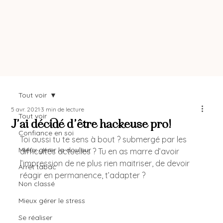
Tout voir
5 avr. 2021
3 min de lecture
Tout voir
J’ai décidé d’être hackeuse pro!
Confiance en soi
Toi aussi tu te sens à bout ? submergé par les 
Mieux gérer la douleur
difficultés actuelles ? Tu en as marre d’avoir 
l’impression de ne plus rien maitriser, de devoir 
Arrêt tabac
réagir en permanence, t’adapter ?  
Non classé
Mieux gérer le stress
Se réaliser