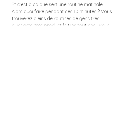
Et c’est à ça que sert une routine matinale.  
Alors quoi faire pendant ces 10 minutes ? Vous 
trouverez pleins de routines de gens très 
puissants, très productifs très tout ceci. Vous 
pouvez aussi vous inspirer des « miracle 
mornings » d’après 
Hal Elrod.
Je vous laisse faire vos choix, afin d’adapter ce 
temps à ce qui vous convient le mieux. Mais en 
faisant le tour de différentes routines vous y 
trouverez toujours un temps de 
respiration
consciente, de la 
méditation,
 de la 
visualisation
, 
et un temps de 
gratitude
. Je vous mets un 
exemple ici, celui de Tony Robbins, afin que vous 
ayez une idée.  
Il commence par quelques respirations qu’on 
appelle au yoga des 
kapalabathis
 (demandez 
conseil à un prof de yoga, il y a quelques contre-
indications) 
Puis il enchaine avec 3 fois une minute de 