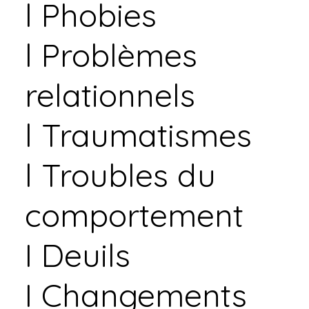
l Phobies
l Problèmes
relationnels
l Traumatismes
l Troubles du
comportement
I Deuils
I Changements