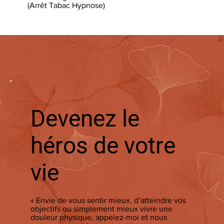
(Arrêt Tabac Hypnose)
et 
Devenez le
héros de votre
vie
« Envie de vous sentir mieux, d’atteindre vos
objectifs ou simplement mieux vivre une
douleur physique, appelez-moi et nous