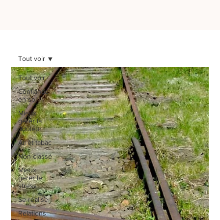
Tout voir
Tout voir
Confiance
en soi
Mieux
gérer la
douleur
Arrêt tabac
Non classé
Mieux
gérer le
stress
Se réaliser
Relations