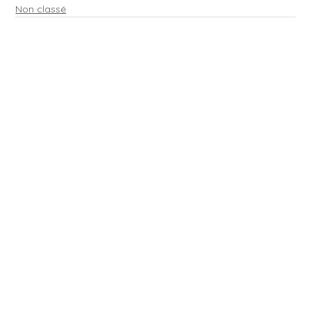
Non classé
Voir tout
Posts récents