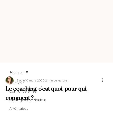
Tout voir
Elodie
10 mars 2020
2 min de lecture
Tout voir
Le coaching, c'est quoi, pour qui,
Confiance en soi
comment ?
Mieux gérer la douleur
Arrêt tabac